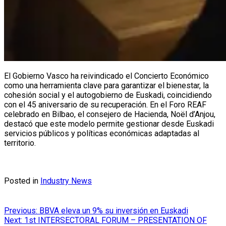
El Gobierno Vasco ha reivindicado el Concierto Económico
como una herramienta clave para garantizar el bienestar, la
cohesión social y el autogobierno de Euskadi, coincidiendo
con el 45 aniversario de su recuperación. En el Foro REAF
celebrado en Bilbao, el consejero de Hacienda, Noël d’Anjou,
destacó que este modelo permite gestionar desde Euskadi
servicios públicos y políticas económicas adaptadas al
territorio.
Posted in
Industry News
Post
Previous:
BBVA eleva un 9% su inversión en Euskadi
Next:
1st INTERSECTORAL FORUM – PRESENTATION OF