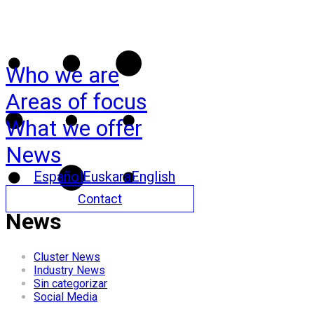
Who we are
Areas of focus
What we offer
News
Español
Euskara
English
Contact
News
Cluster News
Industry News
Sin categorizar
Social Media