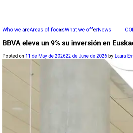
Who we are
Areas of focus
What we offer
News
CO
BBVA eleva un 9% su inversión en Euska
Posted on
11 de May de 2026
22 de June de 2026
by
Laura Err