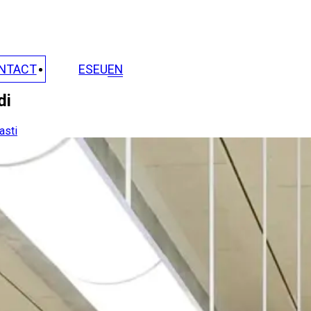
NTACT
ES
EU
EN
di
asti