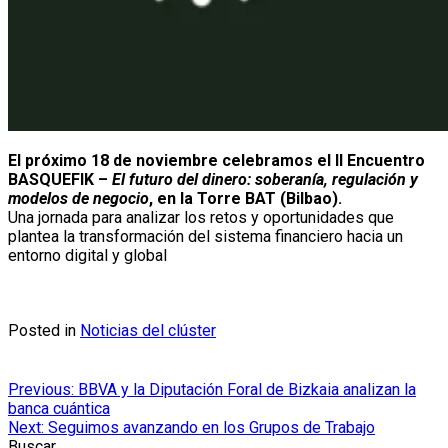
El próximo 18 de noviembre celebramos el II Encuentro
BASQUEFIK –
El futuro del dinero: soberanía, regulación y
modelos de negocio
, en la Torre BAT (Bilbao).
Una jornada para analizar los retos y oportunidades que
plantea la transformación del sistema financiero hacia un
entorno digital y global
Posted in
Noticias del clúster
Navegación
Previous:
BBVA y la Diputación Foral de Bizkaia analizan la
banca cuántica
de
Next:
Seguimos avanzando en los Grupos de Trabajo
Buscar