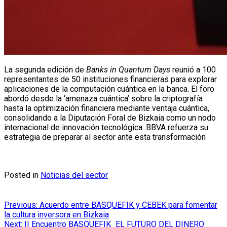
La segunda edición de
Banks in Quantum Days
reunió a 100
representantes de 50 instituciones financieras para explorar
aplicaciones de la computación cuántica en la banca. El foro
abordó desde la ‘amenaza cuántica’ sobre la criptografía
hasta la optimización financiera mediante ventaja cuántica,
consolidando a la Diputación Foral de Bizkaia como un nodo
internacional de innovación tecnológica. BBVA refuerza su
estrategia de preparar al sector ante esta transformación
Posted in
Noticias del sector
Navegación
Previous:
Acuerdo entre BASQUEFIK y CEBEK para fomentar
la cultura inversora en Bizkaia
de
Next:
II Encuentro BASQUEFIK_EL FUTURO DEL DINERO: