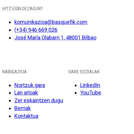
HITZ EGIN DEZAGUN?
komunikazioa@basquefik.com
(+34) 946 669 026
José María Olabarri 1, 48001 Bilbao
NABIGAZIOA
SARE SOZIALAK
Nortzuk gara
LinkedIn
Lan arloak
YouTube
Zer eskaintzen dugu
Berriak
Kontaktua