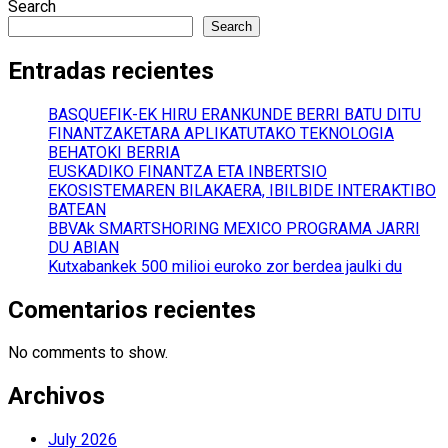
Search
Search
Entradas recientes
BASQUEFIK-EK HIRU ERANKUNDE BERRI BATU DITU
FINANTZAKETARA APLIKATUTAKO TEKNOLOGIA
BEHATOKI BERRIA
EUSKADIKO FINANTZA ETA INBERTSIO
EKOSISTEMAREN BILAKAERA, IBILBIDE INTERAKTIBO
BATEAN
BBVAk SMARTSHORING MEXICO PROGRAMA JARRI
DU ABIAN
Kutxabankek 500 milioi euroko zor berdea jaulki du
Comentarios recientes
No comments to show.
Archivos
July 2026