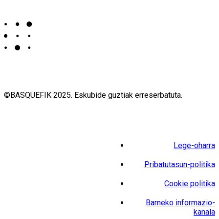
©BASQUEFIK 2025. Eskubide guztiak erreserbatuta.
Lege-oharra
Pribatutasun-politika
Cookie politika
Barneko informazio-
kanala