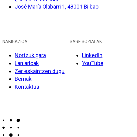
José María Olabarri 1, 48001 Bilbao
NABIGAZIOA
SARE SOZIALAK
Nortzuk gara
LinkedIn
Lan arloak
YouTube
Zer eskaintzen dugu
Berriak
Kontaktua