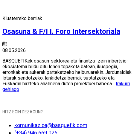
Klusterreko berriak
Osasuna & F/I I. Foro Intersektoriala
08.05.2026
BASQUEFIKek osasun-sektorea eta finantza- zein inbertsio-
ekosistema bildu ditu lehen topaketa batean, ikuspegia,
erronkak eta aukerak partekatzeko helburuarekin. Jardunaldiak
loturak sendotzeko, lankidetza berriak sustatzeko eta
Euskadin hazteko ahalmena duten proiektuei babesa...
Irakurri
gehiago
HITZ EGIN DEZAGUN?
komunikazioa@basquefik.com
(+34) 946 669 026