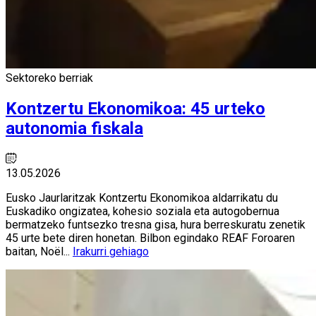
Sektoreko berriak
Kontzertu Ekonomikoa: 45 urteko
autonomia fiskala
13.05.2026
Eusko Jaurlaritzak Kontzertu Ekonomikoa aldarrikatu du
Euskadiko ongizatea, kohesio soziala eta autogobernua
bermatzeko funtsezko tresna gisa, hura berreskuratu zenetik
45 urte bete diren honetan. Bilbon egindako REAF Foroaren
baitan, Noël...
Irakurri gehiago