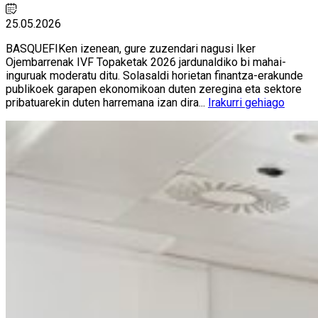
25.05.2026
BASQUEFIKen izenean, gure zuzendari nagusi Iker
Ojembarrenak IVF Topaketak 2026 jardunaldiko bi mahai-
inguruak moderatu ditu. Solasaldi horietan finantza-erakunde
publikoek garapen ekonomikoan duten zeregina eta sektore
pribatuarekin duten harremana izan dira...
Irakurri gehiago