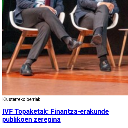
Klusterreko berriak
IVF Topaketak: Finantza-erakunde
publikoen zeregina