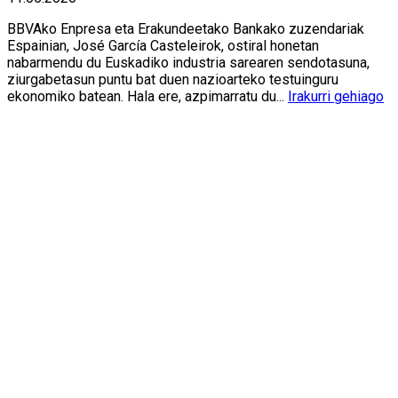
BBVAko Enpresa eta Erakundeetako Bankako zuzendariak
Espainian, José García Casteleirok, ostiral honetan
nabarmendu du Euskadiko industria sarearen sendotasuna,
ziurgabetasun puntu bat duen nazioarteko testuinguru
ekonomiko batean. Hala ere, azpimarratu du...
Irakurri gehiago