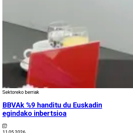
Sektoreko berriak
BBVAk %9 handitu du Euskadin
egindako inbertsioa
11.05.2026