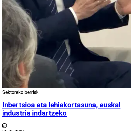
Sektoreko berriak
Inbertsioa eta lehiakortasuna, euskal
industria indartzeko