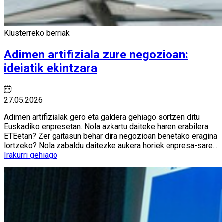
Klusterreko berriak
Adimen artifiziala zure negozioan:
ideiatik ekintzara
27.05.2026
Adimen artifizialak gero eta galdera gehiago sortzen ditu
Euskadiko enpresetan. Nola azkartu daiteke haren erabilera
ETEetan? Zer gaitasun behar dira negozioan benetako eragina
lortzeko? Nola zabaldu daitezke aukera horiek enpresa-sare...
Irakurri gehiago