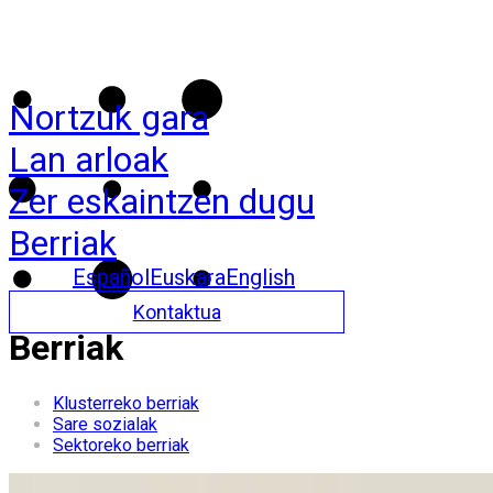
Nortzuk gara
Lan arloak
Zer eskaintzen dugu
Berriak
Español
Euskara
English
Kontaktua
Berriak
Klusterreko berriak
Sare sozialak
Sektoreko berriak