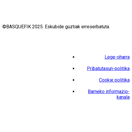
©BASQUEFIK 2025. Eskubide guztiak erreserbatuta.
Lege-oharra
Pribatutasun-politika
Cookie politika
Barneko informazio-
kanala