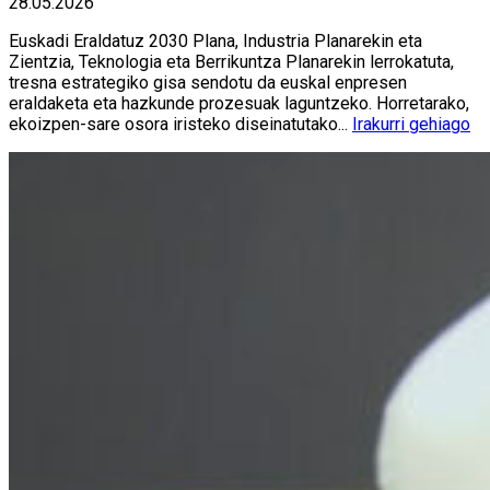
28.05.2026
Euskadi Eraldatuz 2030 Plana, Industria Planarekin eta
Zientzia, Teknologia eta Berrikuntza Planarekin lerrokatuta,
tresna estrategiko gisa sendotu da euskal enpresen
eraldaketa eta hazkunde prozesuak laguntzeko. Horretarako,
ekoizpen-sare osora iristeko diseinatutako...
Irakurri gehiago