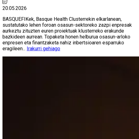
20.05.2026
BASQUEFIKek, Basque Health Clusterrekin elkarlanean,
sustatutako lehen foroan osasun-sektoreko zazpi enpresak
aurkeztu zituzten euren proiektuak klusterreko erakunde
bazkideen aurrean. Topaketa honen helburua osasun-arloko
enpresen eta finantzaketa nahiz inbertsioaren esparruko
eragileen...
Irakurri gehiago