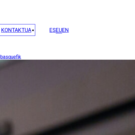
KONTAKTUA
ES
EU
EN
y
basquefik