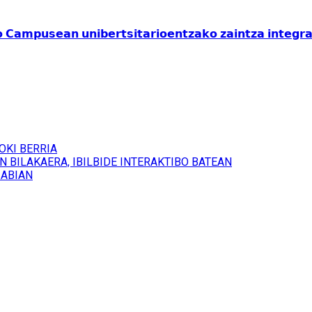
𝗮𝗺𝗽𝘂𝘀𝗲𝗮𝗻 𝘂𝗻𝗶𝗯𝗲𝗿𝘁𝘀𝗶𝘁𝗮𝗿𝗶𝗼𝗲𝗻𝘁𝘇𝗮𝗸𝗼 𝘇𝗮𝗶𝗻𝘁𝘇𝗮 𝗶𝗻𝘁𝗲𝗴𝗿𝗮𝗹
OKI BERRIA
 BILAKAERA, IBILBIDE INTERAKTIBO BATEAN
 ABIAN