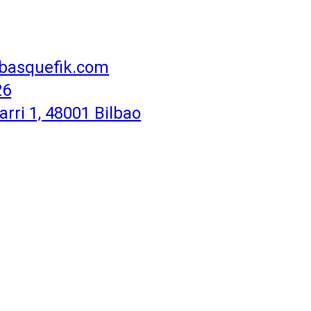
basquefik.com
26
rri 1, 48001 Bilbao