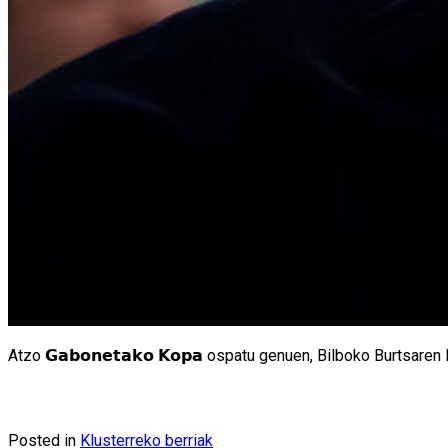
Atzo 𝗚𝗮𝗯𝗼𝗻𝗲𝘁𝗮𝗸𝗼 𝗞𝗼𝗽𝗮 ospatu genuen, Bilboko Burtsa
Posted in
Klusterreko berriak