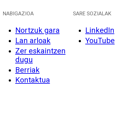
NABIGAZIOA
SARE SOZIALAK
Nortzuk gara
LinkedIn
Lan arloak
YouTube
Zer eskaintzen
dugu
Berriak
Kontaktua