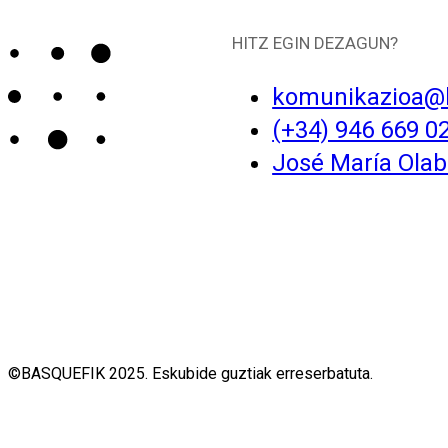
HITZ EGIN DEZAGUN?
komunikazioa@
(+34) 946 669 0
José María Olaba
©BASQUEFIK 2025. Eskubide guztiak erreserbatuta.