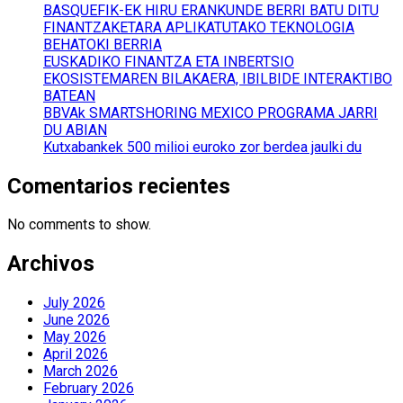
BASQUEFIK-EK HIRU ERANKUNDE BERRI BATU DITU
FINANTZAKETARA APLIKATUTAKO TEKNOLOGIA
BEHATOKI BERRIA
EUSKADIKO FINANTZA ETA INBERTSIO
EKOSISTEMAREN BILAKAERA, IBILBIDE INTERAKTIBO
BATEAN
BBVAk SMARTSHORING MEXICO PROGRAMA JARRI
DU ABIAN
Kutxabankek 500 milioi euroko zor berdea jaulki du
Comentarios recientes
No comments to show.
Archivos
July 2026
June 2026
May 2026
April 2026
March 2026
February 2026