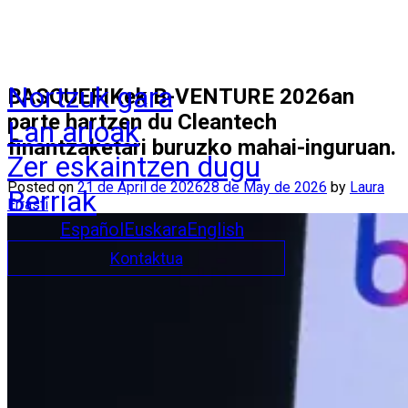
Nortzuk gara
BASQUEFIKek B-VENTURE 2026an
parte hartzen du Cleantech
Lan arloak
finantzaketari buruzko mahai-inguruan.
Zer eskaintzen dugu
Posted on
21 de April de 2026
28 de May de 2026
by
Laura
Berriak
Errasti
Español
Euskara
English
Kontaktua