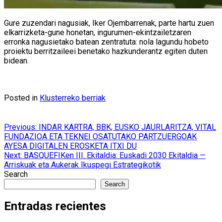
Gure zuzendari nagusiak, Iker Ojembarrenak, parte hartu zuen
elkarrizketa-gune honetan, ingurumen-ekintzailetzaren
erronka nagusietako batean zentratuta: nola lagundu hobeto
proiektu berritzaileei benetako hazkunderantz egiten duten
bidean.
Posted in
Klusterreko berriak
Post
Previous:
INDAR KARTRA, BBK, EUSKO JAURLARITZA, VITAL
FUNDAZIOA ETA TEKNEI OSATUTAKO PARTZUERGOAK
navigation
AYESA DIGITALEN EROSKETA ITXI DU
Next:
BASQUEFIKen III. Ekitaldia: Euskadi 2030 Ekitaldia —
Arriskuak eta Aukerak Ikuspegi Estrategikotik
Search
Search
Entradas recientes