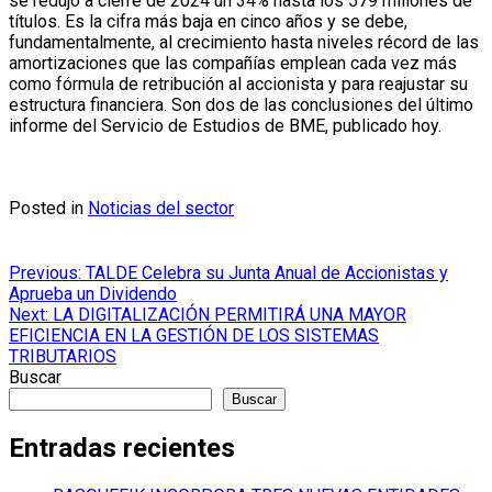
se redujo a cierre de 2024 un 34% hasta los 579 millones de
títulos. Es la cifra más baja en cinco años y se debe,
fundamentalmente, al crecimiento hasta niveles récord de las
amortizaciones que las compañías emplean cada vez más
como fórmula de retribución al accionista y para reajustar su
estructura financiera. Son dos de las conclusiones del último
informe del Servicio de Estudios de BME, publicado hoy.
Posted in
Noticias del sector
Navegación
Previous:
TALDE Celebra su Junta Anual de Accionistas y
Aprueba un Dividendo
de
Next:
LA DIGITALIZACIÓN PERMITIRÁ UNA MAYOR
entradas
EFICIENCIA EN LA GESTIÓN DE LOS SISTEMAS
TRIBUTARIOS
Buscar
Buscar
Entradas recientes