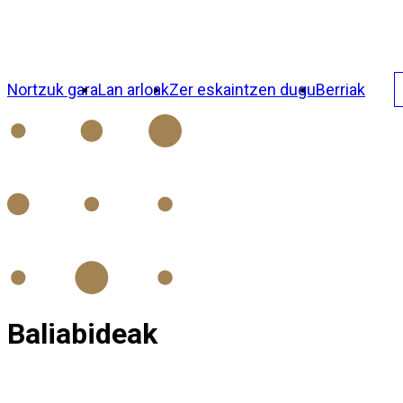
Nortzuk gara
Lan arloak
Zer eskaintzen dugu
Berriak
Baliabideak