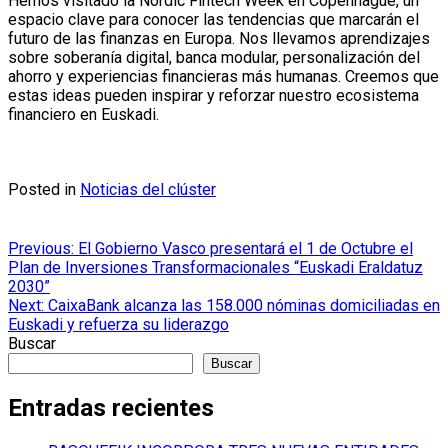
Hemos visitado la Nordic Fintech Week en Copenhague, un
espacio clave para conocer las tendencias que marcarán el
futuro de las finanzas en Europa. Nos llevamos aprendizajes
sobre soberanía digital, banca modular, personalización del
ahorro y experiencias financieras más humanas. Creemos que
estas ideas pueden inspirar y reforzar nuestro ecosistema
financiero en Euskadi.
Posted in
Noticias del clúster
Navegación
Previous:
El Gobierno Vasco presentará el 1 de Octubre el
Plan de Inversiones Transformacionales “Euskadi Eraldatuz
de
2030”
entradas
Next:
CaixaBank alcanza las 158.000 nóminas domiciliadas en
Euskadi y refuerza su liderazgo
Buscar
Buscar
Entradas recientes