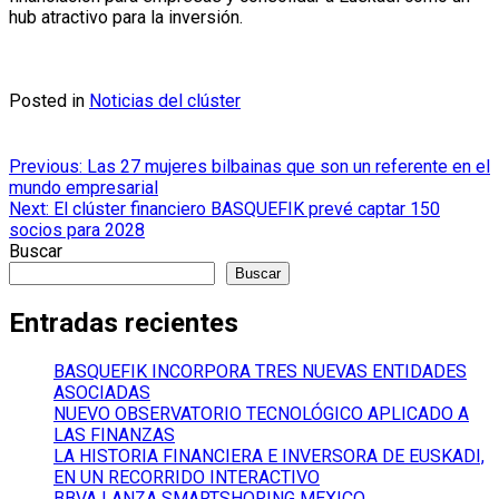
hub atractivo para la inversión.
Posted in
Noticias del clúster
Navegación
Previous:
Las 27 mujeres bilbainas que son un referente en el
mundo empresarial
de
Next:
El clúster financiero BASQUEFIK prevé captar 150
entradas
socios para 2028
Buscar
Buscar
Entradas recientes
BASQUEFIK INCORPORA TRES NUEVAS ENTIDADES
ASOCIADAS
NUEVO OBSERVATORIO TECNOLÓGICO APLICADO A
LAS FINANZAS
LA HISTORIA FINANCIERA E INVERSORA DE EUSKADI,
EN UN RECORRIDO INTERACTIVO
BBVA LANZA SMARTSHORING MEXICO