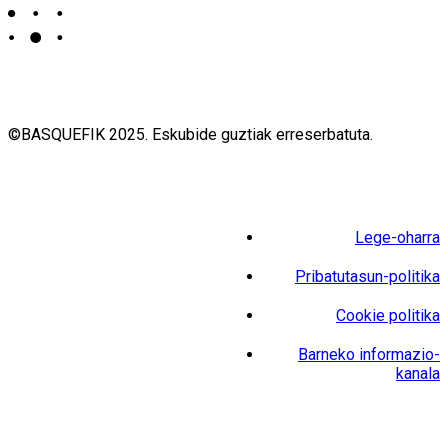
©BASQUEFIK 2025. Eskubide guztiak erreserbatuta.
Lege-oharra
Pribatutasun-politika
Cookie politika
Barneko informazio-
kanala