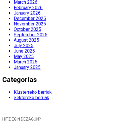
March 2026
February 2026
January 2026
December 2025
November 2025
October 2025
September 2025
August 2025
July 2025
June 2025
May 2025
March 2025
January 2025
Categorías
Klusterreko berriak
Sektoreko berriak
HITZ EGIN DEZAGUN?