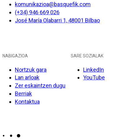
komunikazioa@basquefik.com
(+34) 946 669 026
José María Olabarri 1, 48001 Bilbao
NABIGAZIOA
SARE SOZIALAK
Nortzuk gara
LinkedIn
Lan arloak
YouTube
Zer eskaintzen dugu
Berriak
Kontaktua