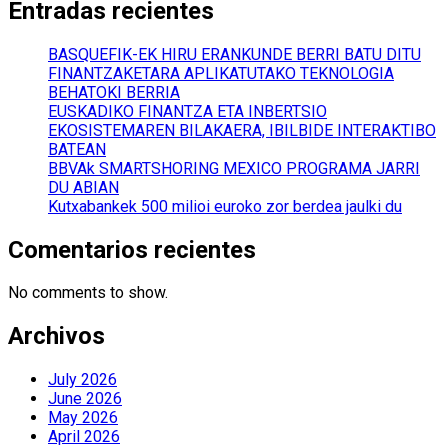
Entradas recientes
BASQUEFIK-EK HIRU ERANKUNDE BERRI BATU DITU
FINANTZAKETARA APLIKATUTAKO TEKNOLOGIA
BEHATOKI BERRIA
EUSKADIKO FINANTZA ETA INBERTSIO
EKOSISTEMAREN BILAKAERA, IBILBIDE INTERAKTIBO
BATEAN
BBVAk SMARTSHORING MEXICO PROGRAMA JARRI
DU ABIAN
Kutxabankek 500 milioi euroko zor berdea jaulki du
Comentarios recientes
No comments to show.
Archivos
July 2026
June 2026
May 2026
April 2026